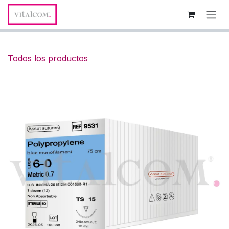
Ir al contenido
Todos los productos