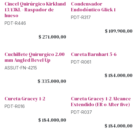
Cincel Quirúrgico Kirkland
Condensador
13/13KL - Raspador de
Endodóntico Glick 1
hueso
PDT-R317
PDT-R446
$
109.900,00
$
271.000,00
Cuchillete Quirurgico 2.00
Cureta Barnhart 5-6
mm Angled Bevel Up
PDT-R061
ASSUT-FN-4215
$
184.000,00
$
335.000,00
Cureta Gracey 1-2
Cureta Gracey 1-2 Alcance
Extendido (ER o After five)
PDT-R016
PDT-R037
$
184.000,00
$
184.000,00