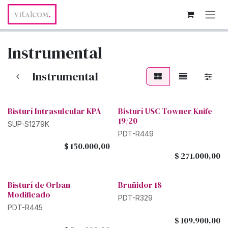
Ir al contenido
Instrumental
Instrumental
Bisturí Intrasulcular KPA
Bisturí USC Towner Knife
19/20
SUP-S1279K
PDT-R449
$
150.000,00
$
271.000,00
Bisturí de Orban
Bruñidor 18
Modificado
PDT-R329
PDT-R445
$
109.900,00