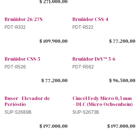
$
271.000,00
Bruñidor 26/27S
Bruñidor CSS-4
PDT-R332
PDT-R522
$
109.900,00
$
77.200,00
Bruñidor CSS-5
Bruñidor DrV™ 5-6
PDT-R526
PDT-R562
$
77.200,00
$
96.500,00
Buser - Elevador de
Cincel Fedy Micro 0,5 mm
Perióstio
– DLC (Micro Ochsenbein)
SUP-S2689B
SUP-S2673B
$
197.000,00
$
197.000,00