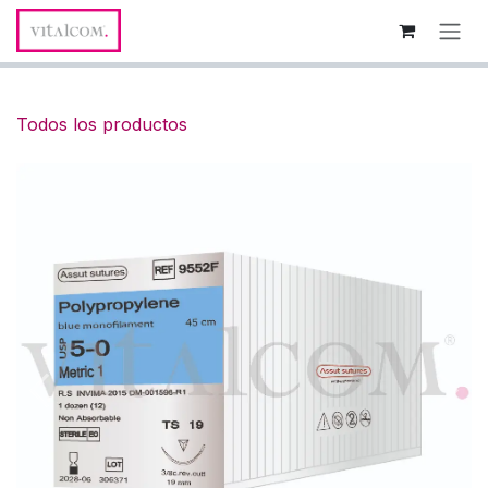
Ir al contenido
Todos los productos