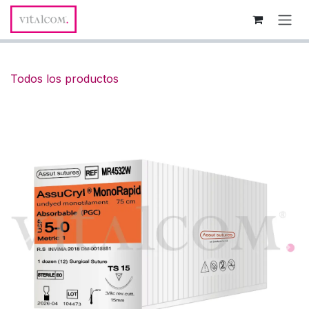
Ir al contenido
Todos los productos