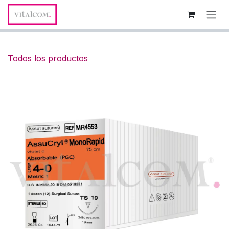
Ir al contenido
Todos los productos