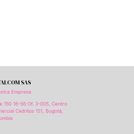
TALCOM SAS
stra Empresa
le 150 16-56 Of. 3-005, Centro
ercial Cedritos 151, Bogotá,
ombia