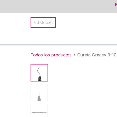
Ir al contenido
Promociones y Novedades
Suturas
Instru
Todos los productos
Cureta Gracey 9-10