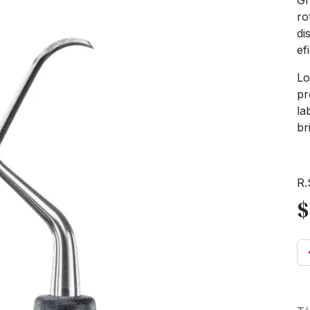
Gr
ro
di
ef
Lo
pr
la
br
R.