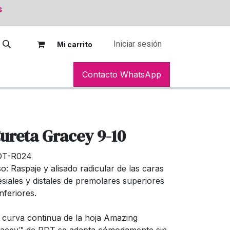
s
Iniciar sesión
Mi car
rito
Contacto WhatsApp
ureta Gracey 9-10
DT-R024
o: Raspaje y alisado radicular de las caras
siales y distales de premolares superiores
inferiores.
 curva continua de la hoja Amazing