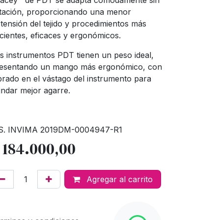
acey™ de PDT se adapta cómodamente sin
tación, proporcionando una menor
stensión del tejido y procedimientos más
icientes, eficaces y ergonómicos.
s instrumentos PDT tienen un peso ideal,
esentando un mango más ergonómico, con
brado en el vástago del instrumento para
indar mejor agarre.
S. INVIMA 2019DM-0004947-R1
$
184.000,00
Agregar al carrito