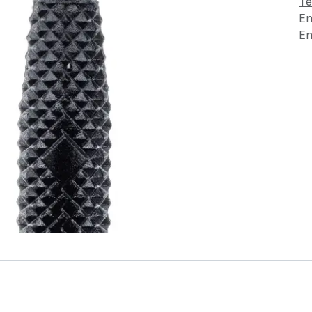
Té
En
En