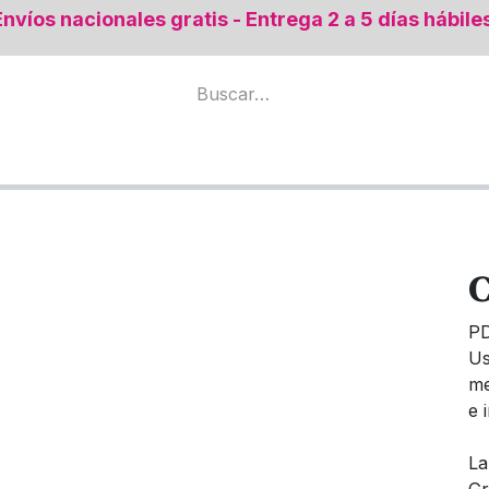
Envíos nacionales gratis - Entrega 2 a 5 días hábile
mental
Todos los productos
Regeneración Ósea
C
P
Us
me
e 
La