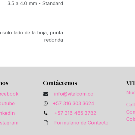
3.5 a 4.0 mm - Standard
 solo lado de la hoja, punta
redonda
nos
Contáctenos
VI
Nue
acebook
info@vitalcom.co
outube
+57 316 303 3624
Cal
Com
inkedIn
+57 316 465 3782
Col
nstagram
Formulario de Contacto