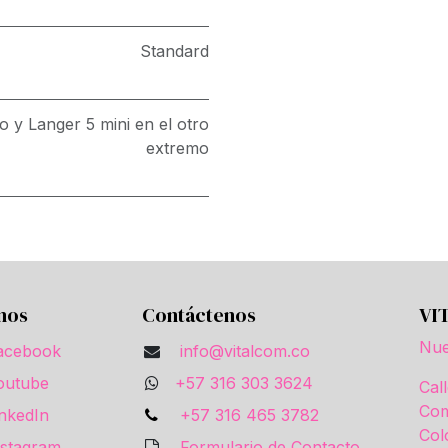
Standard
 y Langer 5 mini en el otro
extremo
nos
Contáctenos
VI
Nue
acebook
info@vitalcom.co
outube
+57 316 303 3624
Cal
Com
inkedIn
+57 316 465 3782
Col
nstagram
Formulario de Contacto