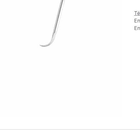
Té
En
En