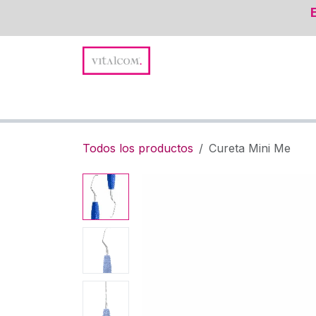
Ir al contenido
Promociones y Novedades
Suturas
Instru
Todos los productos
Cureta Mini Me