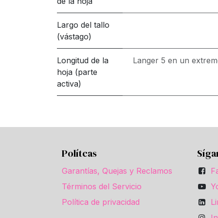
de la hoja
Largo del tallo
(vástago)
Longitud de la
Langer 5 en un extremo
hoja (parte
activa)
Polítcas
Síga
Garantías, Quejas y Reclamos
F
Términos del Servicio
Y
Política de privacidad
L
I