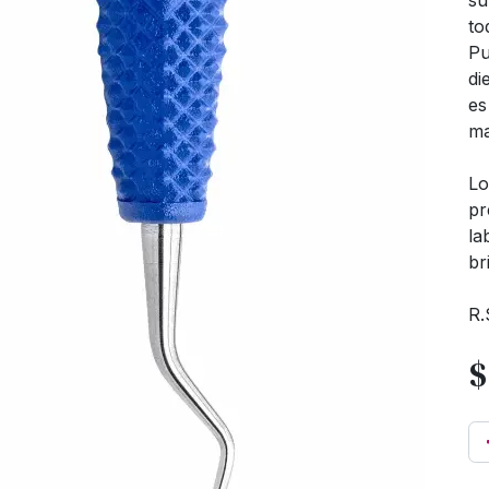
su
to
Pu
di
es
ma
Lo
pr
la
br
R.