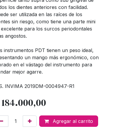
perficie tanto supra como sub gingival de
dos los dientes anteriores con facilidad.
ede ser utilizada en las raíces de los
entes sin riesgo, como tiene una parte mini
 excelente para los surcos periodontales
s angostos.
s instrumentos PDT tienen un peso ideal,
esentando un mango más ergonómico, con
brado en el vástago del instrumento para
indar mejor agarre.
S. INVIMA 2019DM-0004947-R1
$
184.000,00
Agregar al carrito