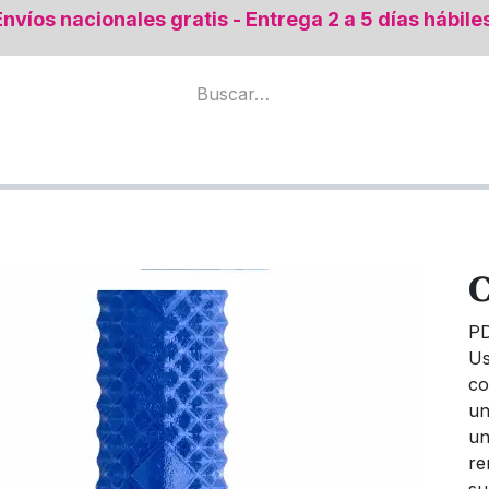
Envíos nacionales gratis - Entrega 2 a 5 días hábile
mental
Todos los productos
Regeneración Ósea
C
P
Us
co
un
un
re