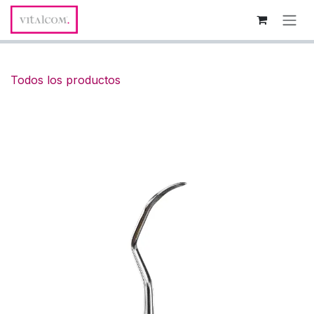
Ir al contenido
Todos los productos