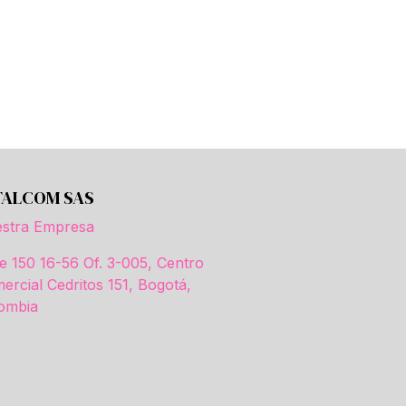
TALCOM SAS
stra Empresa
le 150 16-56 Of. 3-005, Centro
ercial Cedritos 151, Bogotá,
ombia