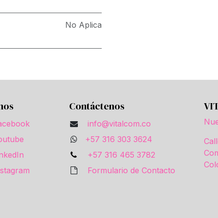
No Aplica
nos
Contáctenos
VI
Nue
acebook
info@vitalcom.co
outube
+57 316 303 3624
Cal
Com
inkedIn
+57 316 465 3782
Col
nstagram
Formulario de Contacto