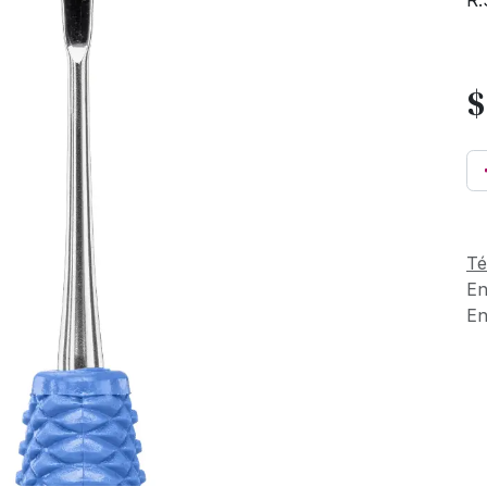
R.
Té
En
En