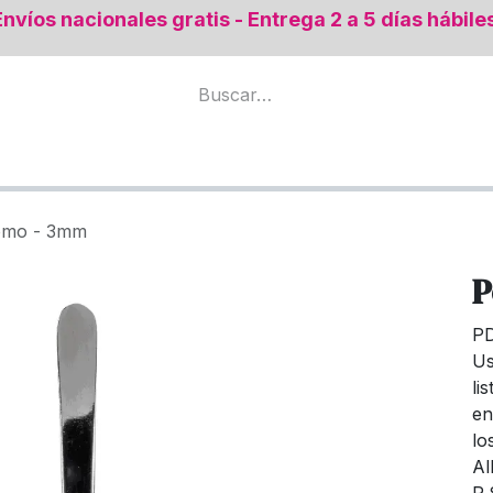
Envíos nacionales gratis - Entrega 2 a 5 días hábile
mental
Todos los productos
Regeneración Ósea
tomo - 3mm
P
P
Us
li
en
lo
Al