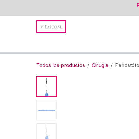
Ir al contenido
Promociones y Novedades
Suturas
Instru
Todos los productos
Cirugía
Periostó