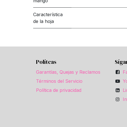
mango
Característica
de la hoja
Polítcas
Síga
Garantías, Quejas y Reclamos
F
Términos del Servicio
Y
Política de privacidad
L
I