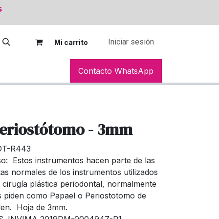
s
Iniciar sesión
Mi car
rito
Contacto WhatsApp
eriostótomo - 3mm
DT-R443
o: Estos instrumentos hacen parte de las
stas normales de los instrumentos utilizados
 cirugía plástica periodontal, normalmente
s piden como Papael o Periostotomo de
len. Hoja de 3mm.