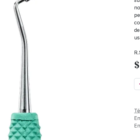
su
no
pe
co
de
us
R.
Té
En
En