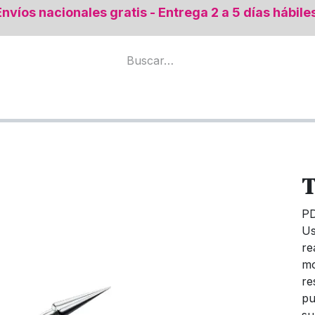
Envíos nacionales gratis - Entrega 2 a 5 días hábile
mental
Todos los productos
Regeneración Ósea
T
P
Us
re
mo
re
pu