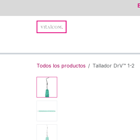
Ir al contenido
Promociones y Novedades
Suturas
Instru
Todos los productos
Tallador DrV™ 1-2