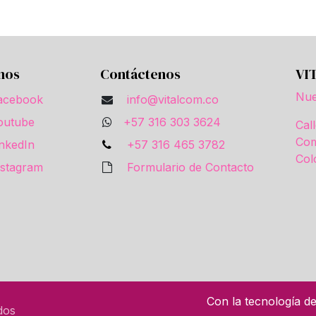
nos
Contáctenos
VI
Nue
acebook
info@vitalcom.co
outube
+57 316 303 3624
Cal
Com
inkedIn
+57 316 465 3782
Col
nstagram
Formulario de Contacto
Con la tecnología d
dos