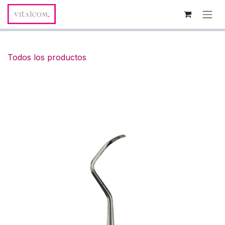
Ir al contenido
Todos los productos