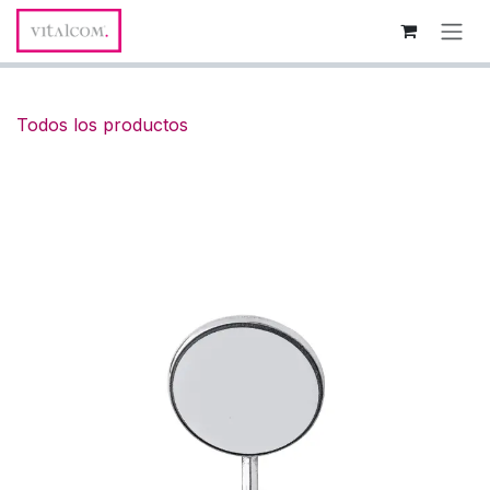
Ir al contenido
Todos los productos