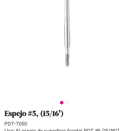
Espejo #5, (15/16')
PDT-T050
Uso: El espejo de superficie frontal PDT #5 (15/16"),