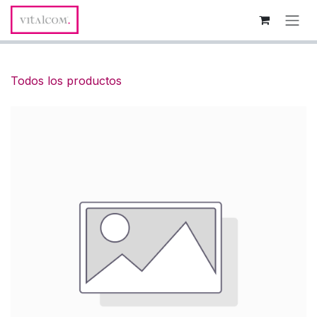
Ir al contenido
Todos los productos