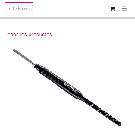
Ir al contenido
Todos los productos