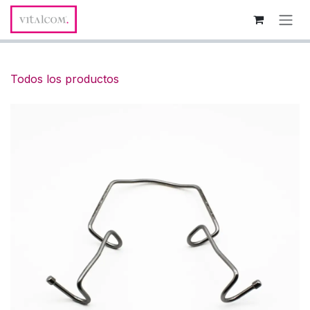
Ir al contenido
Todos los productos