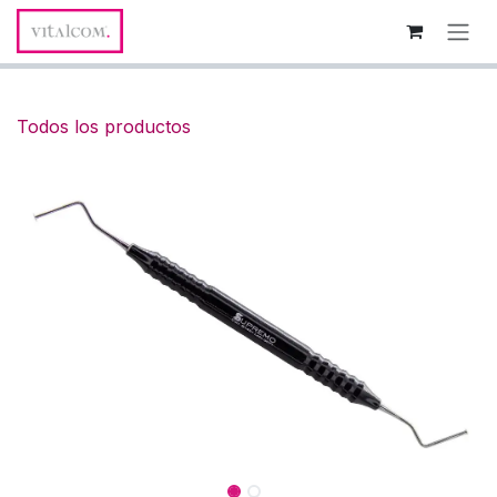
Ir al contenido
Todos los productos