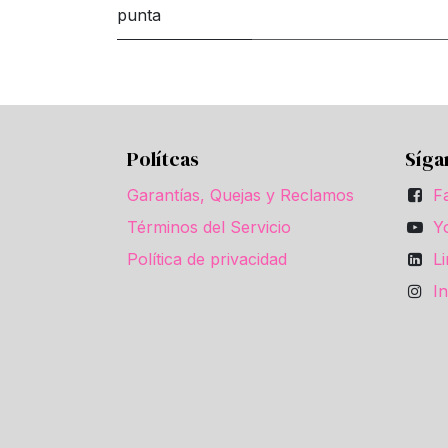
punta
Polítcas
Síga
Garantías, Quejas y Reclamos
F
Términos del Servicio
Y
Política de privacidad
L
I