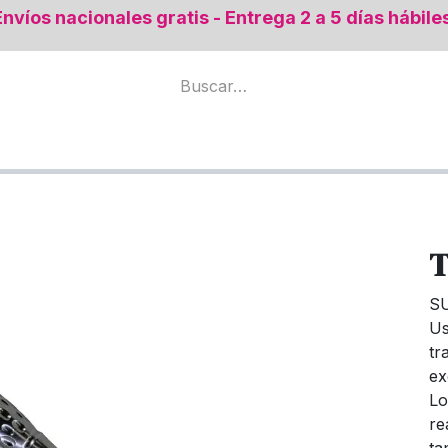
Envíos nacionales gratis - Entrega 2 a 5 días hábile
mental
Todos los productos
Regeneración Ósea
T
S
Us
tr
ex
Lo
re