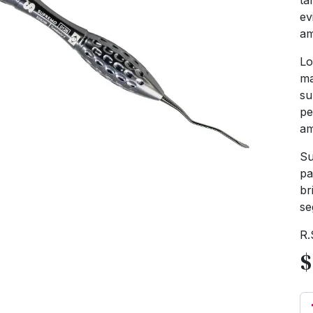
ta
ev
am
Lo
ma
su
pe
am
Su
pa
br
se
R.