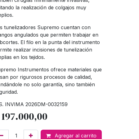
mbién cirugías mínimamente invasivas,
itando la realización de colgajos muy
plios.
s tunelizadores Supremo cuentan con
ngos angulados que permiten trabajar en
bcortes. El filo en la punta del instrumento
rmite realizar incisiones de tunelización
plias en los tejidos.
premo Instrumentos ofrece materiales que
san por rigurosos procesos de calidad,
indándole no solo garantía, sino también
guridad.
S. INVIMA 2026DM-0032159
$
197.000,00
Agregar al carrito