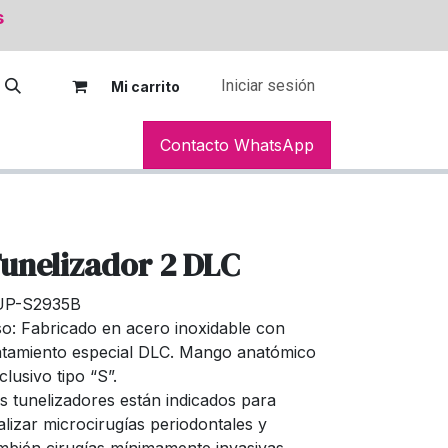
s
Iniciar sesión
Mi car
rito
Contacto WhatsApp
unelizador 2 DLC
UP-S2935B
o: Fabricado en acero inoxidable con
atamiento especial DLC. Mango anatómico
clusivo tipo “S”.
s tunelizadores están indicados para
alizar microcirugías periodontales y