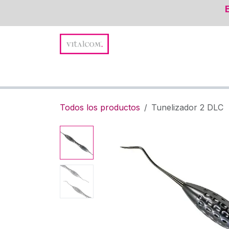
Ir al contenido
Promociones y Novedades
Suturas
Instru
Todos los productos
Tunelizador 2 DLC