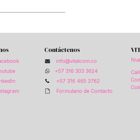
nos
Contáctenos
VI
Nue
acebook
info@vitalcom.co
outube
+57 316 303 3624
Cal
Com
inkedIn
+57 316 465 3782
Col
nstagram
Formulario de Contacto