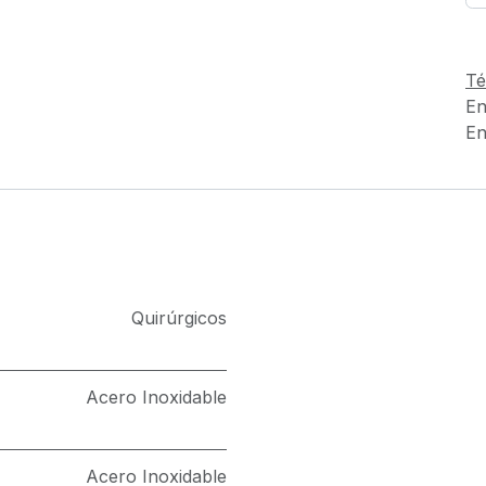
Té
En
En
Quirúrgicos
Acero Inoxidable
Acero Inoxidable