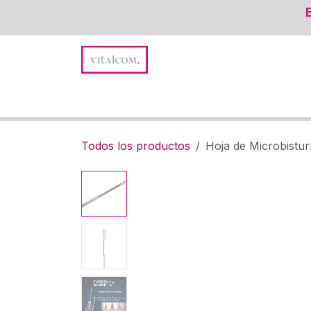
Ir al contenido
Promociones y Novedades
Suturas
Instru
Todos los productos
Hoja de Microbistur