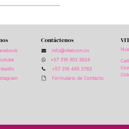
nos
Contáctenos
VI
Nue
acebook
info@vitalcom.co
outube
+57 316 303 3624
Cal
Com
inkedIn
+57 316 465 3782
Col
nstagram
Formulario de Contacto