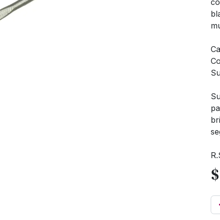
co
bl
mu
Ca
Co
Su
Su
pa
br
se
R.