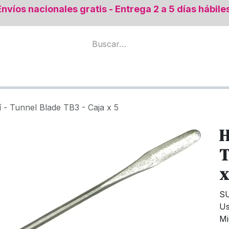
Envíos nacionales gratis - Entrega 2 a 5 días hábile
mental
Todos los productos
Regeneración Ósea
í - Tunnel Blade TB3 - Caja x 5
H
T
x
S
U
Mi