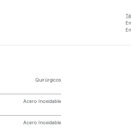
Té
En
En
Quirúrgicos
Acero Inoxidable
Acero Inoxidable