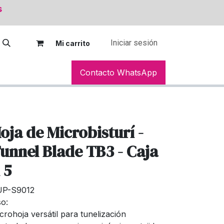
s
Iniciar sesión
Mi car
rito
Contacto WhatsApp
oja de Microbisturí -
unnel Blade TB3 - Caja
 5
UP-S9012
so:
crohoja versátil para tunelización