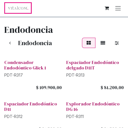
Ir al contenido
Endodoncia
Endodoncia
Condensador
Espaciador Endodóntico
Endodóntico Glick 1
delgado D11T
PDT-R317
PDT-R313
$
109.900,00
$
81.200,00
Espaciador Endodóntico
Explorador Endodóntico
D11
DG 16
PDT-R312
PDT-R311