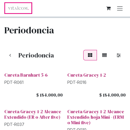
Ir al contenido
Periodoncia
Periodoncia
Cureta Barnhart 5-6
Cureta Gracey 1-2
PDT-R061
PDT-R016
$
184.000,00
$
184.000,00
Cureta Gracey 1-2 Alcance
Cureta Gracey 1-2 Alcance
Extendido (ER o After five)
Extendido/hoja Mini - (ERM
o Mini-five)
PDT-R037
PDT-R010